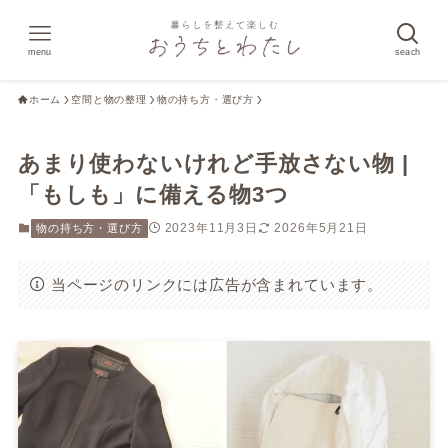
menu
seach
ホーム
空間と物の整理
物の持ち方・選び方
あまり使わないけれど手放さない物 |
「もしも」に備える物3つ
2023年11月3日
2026年5月21日
物の持ち方・選び方
当ページのリンクには広告が含まれています。